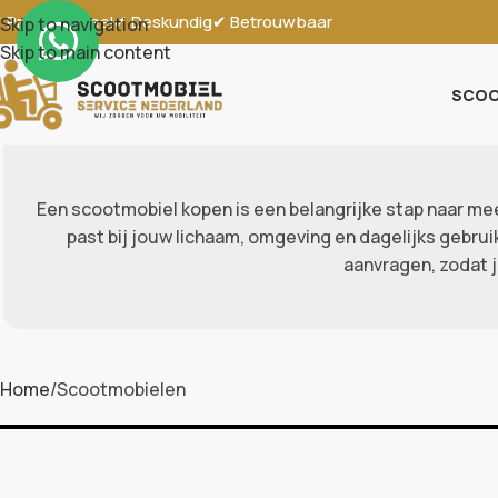
 Professioneel
✔ Deskundig
✔ Betrouwbaar
Skip to navigation
Skip to main content
SCOO
Een scootmobiel kopen is een belangrijke stap naar me
past bij jouw lichaam, omgeving en dagelijks gebruik,
aanvragen, zodat j
Home
Scootmobielen