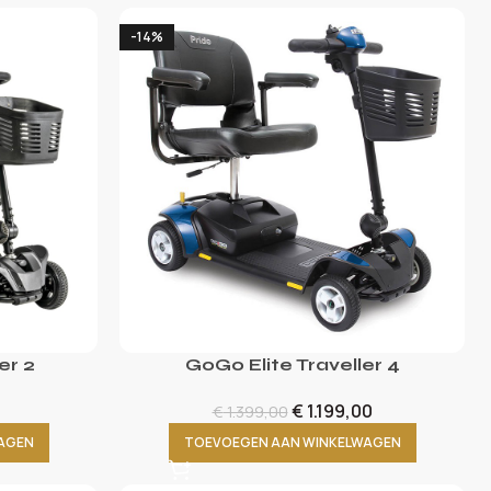
-14%
er 2
GoGo Elite Traveller 4
€
1.199,00
€
1.399,00
AGEN
TOEVOEGEN AAN WINKELWAGEN