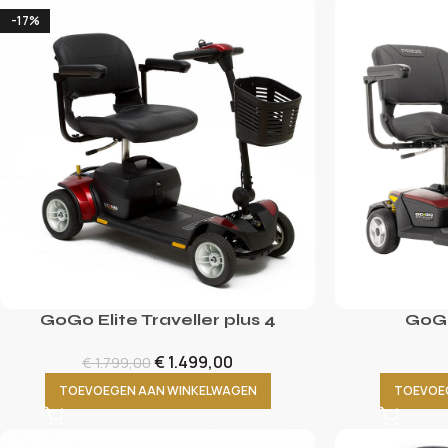
-17%
GoGo Elite Traveller plus 4
GoGo
€
1.499,00
€
1.799,00
TOEVOEGEN AAN WINKELWAGEN
TOEVOE