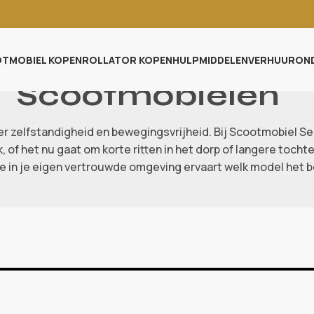
TMOBIEL KOPEN
ROLLATOR KOPEN
HULPMIDDELEN
VERHUUR
ON
Scootmobielen
er zelfstandigheid en bewegingsvrijheid. Bij Scootmobiel 
 of het nu gaat om korte ritten in het dorp of langere tochten
e in je eigen vertrouwde omgeving ervaart welk model het be