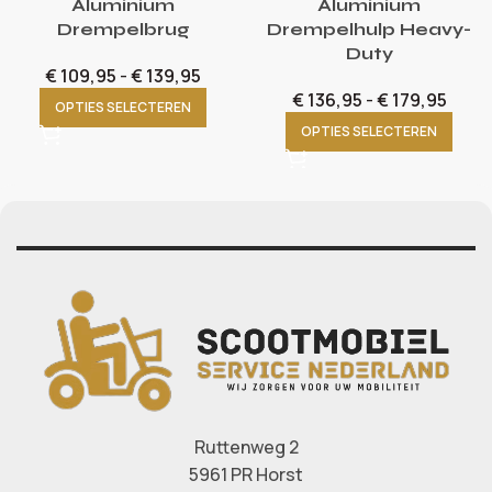
Aluminium
Aluminium
Drempelbrug
Drempelhulp Heavy-
Duty
€
109,95
-
€
139,95
€
136,95
-
€
179,95
OPTIES SELECTEREN
OPTIES SELECTEREN
Ruttenweg 2
5961 PR Horst