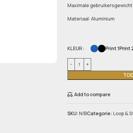
Maximale gebruikersgewicht:
Materiaal: Aluminium
KLEUR
Print 1
Print 
TOE
Add to compare
SKU:
N/B
Categorie:
Loop & 