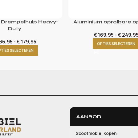
 Drempelhulp Heavy-
Aluminium oprolbare op
Duty
€
169,95
-
€
249,9
36,95
-
€
179,95
OPTIES SELECTEREN
TIES SELECTEREN
AANBOD
Scootmobiel Kopen