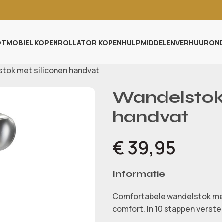
TMOBIEL KOPEN
ROLLATOR KOPEN
HULPMIDDELEN
VERHUUR
ON
tok met siliconen handvat
Wandelstok 
handvat
€
39,95
Informatie
Comfortabele wandelstok me
comfort. In 10 stappen verste