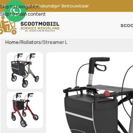
 Professioneel
✔ Deskundig
✔ Betrouwbaar
Skip to navigation
Skip to main content
SCOO
Home
Rollators
Streamer L