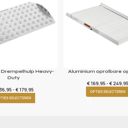
 Drempelhulp Heavy-
Aluminium oprolbare op
Duty
€
169,95
-
€
249,9
36,95
-
€
179,95
OPTIES SELECTEREN
TIES SELECTEREN