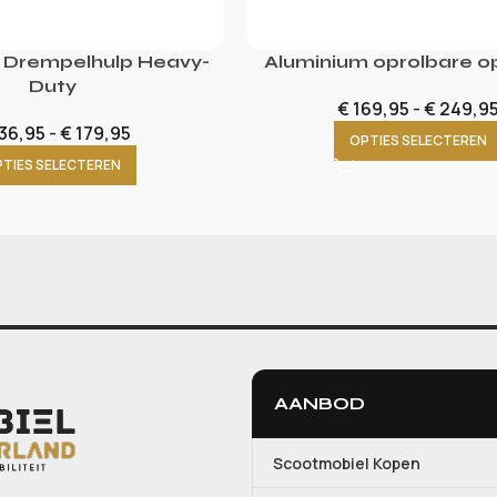
 Drempelhulp Heavy-
Aluminium oprolbare op
Duty
€
169,95
-
€
249,9
36,95
-
€
179,95
OPTIES SELECTEREN
TIES SELECTEREN
AANBOD
Scootmobiel Kopen