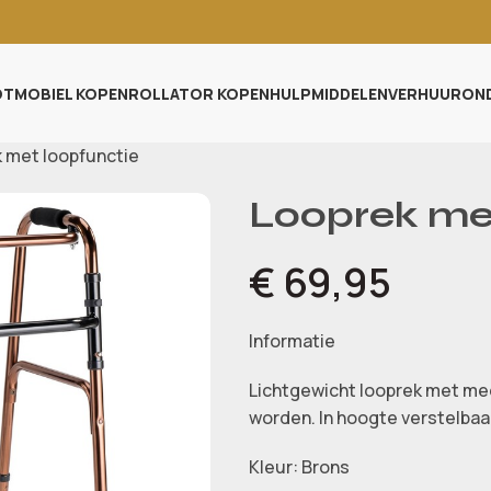
TMOBIEL KOPEN
ROLLATOR KOPEN
HULPMIDDELEN
VERHUUR
ON
 met loopfunctie
Looprek met
€
69,95
Informatie
Lichtgewicht looprek met me
worden. In hoogte verstelbaar
Kleur: Brons