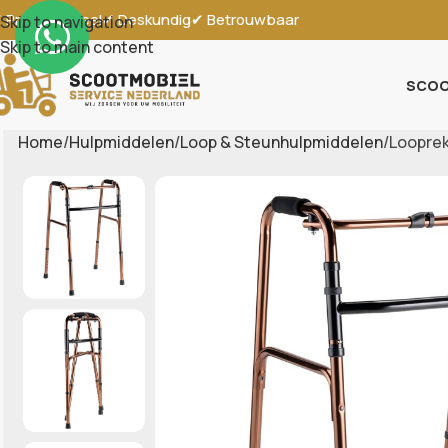
 Professioneel
✔ Deskundig
✔ Betrouwbaar
Skip to navigation
Skip to main content
SCOO
Home
Hulpmiddelen
Loop & Steunhulpmiddelen
Looprek