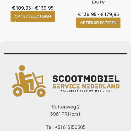
Duty
€
109,95
-
€
139,95
€
136,95
-
€
179,95
OPTIES SELECTEREN
OPTIES SELECTEREN
Ruttenweg 2
5961 PR Horst
Tel: +31 615150505